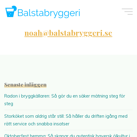
Skip
to
content
noah@balstabryggeri.se
Senaste inläggen
Radon i bryggkällaren: Så gör du en säker mätning steg för
steg
Storköket som aldrig står still: Så håller du driften igång med
rätt service och snabba insatser
Oktoberfest hemma: Så skapar du autentisk bayersk ölkultur i