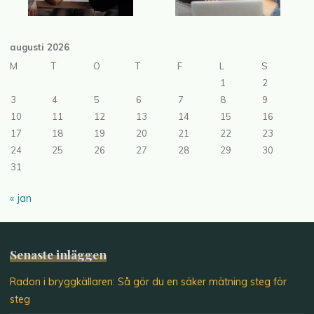
augusti 2026
M
T
O
T
F
L
S
1
2
3
4
5
6
7
8
9
10
11
12
13
14
15
16
17
18
19
20
21
22
23
24
25
26
27
28
29
30
31
« jan
Senaste inläggen
Radon i bryggkällaren: Så gör du en säker mätning steg för
steg