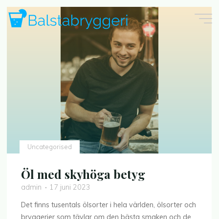
Skip
to
content
Uncategorised
Öl med skyhöga betyg
admin
17 juni 2023
Det finns tusentals ölsorter i hela världen, ölsorter och
bryggerier som tävlar om den bästa smaken och de