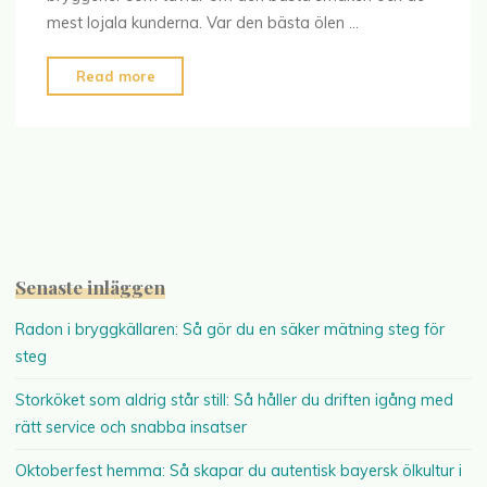
mest lojala kunderna. Var den bästa ölen …
"Öl
Read more
med
skyhöga
betyg"
Senaste inläggen
Radon i bryggkällaren: Så gör du en säker mätning steg för
steg
Storköket som aldrig står still: Så håller du driften igång med
rätt service och snabba insatser
Oktoberfest hemma: Så skapar du autentisk bayersk ölkultur i