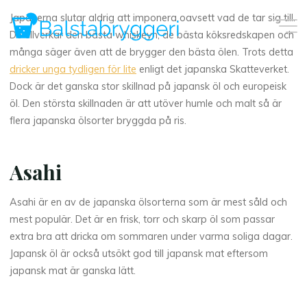
Skip
Japanerna slutar aldrig att imponera oavsett vad de tar sig till.
to
De tillverkar den bästa whiskeyn, de bästa köksredskapen och
content
många säger även att de brygger den bästa ölen. Trots detta
dricker unga tydligen för lite
enligt det japanska Skatteverket.
Dock är det ganska stor skillnad på japansk öl och europeisk
öl. Den största skillnaden är att utöver humle och malt så är
flera japanska ölsorter bryggda på ris.
Asahi
Asahi är en av de japanska ölsorterna som är mest såld och
mest populär. Det är en frisk, torr och skarp öl som passar
extra bra att dricka om sommaren under varma soliga dagar.
Japansk öl är också utsökt god till japansk mat eftersom
japansk mat är ganska lätt.