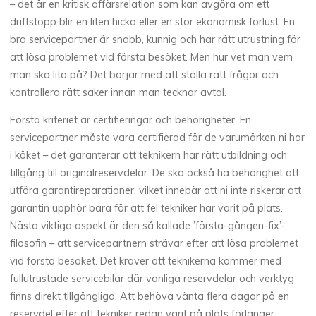
– det är en kritisk affärsrelation som kan avgöra om ett
driftstopp blir en liten hicka eller en stor ekonomisk förlust. En
bra servicepartner är snabb, kunnig och har rätt utrustning för
att lösa problemet vid första besöket. Men hur vet man vem
man ska lita på? Det börjar med att ställa rätt frågor och
kontrollera rätt saker innan man tecknar avtal.
Första kriteriet är certifieringar och behörigheter. En
servicepartner måste vara certifierad för de varumärken ni har
i köket – det garanterar att teknikern har rätt utbildning och
tillgång till originalreservdelar. De ska också ha behörighet att
utföra garantireparationer, vilket innebär att ni inte riskerar att
garantin upphör bara för att fel tekniker har varit på plats.
Nästa viktiga aspekt är den så kallade ’första-gången-fix’-
filosofin – att servicepartnern strävar efter att lösa problemet
vid första besöket. Det kräver att teknikerna kommer med
fullutrustade servicebilar där vanliga reservdelar och verktyg
finns direkt tillgängliga. Att behöva vänta flera dagar på en
reservdel efter att tekniker redan varit på plats förlänger