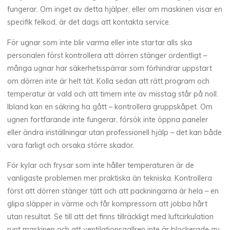
fungerar. Om inget av detta hjälper, eller om maskinen visar en
specifik felkod, är det dags att kontakta service.
För ugnar som inte blir varma eller inte startar alls ska
personalen först kontrollera att dörren stänger ordentligt –
många ugnar har säkerhetsspärrar som förhindrar uppstart
om dörren inte är helt tät. Kolla sedan att rätt program och
temperatur är vald och att timern inte av misstag står på noll.
Ibland kan en säkring ha gått – kontrollera gruppskåpet. Om
ugnen fortfarande inte fungerar, försök inte öppna paneler
eller ändra inställningar utan professionell hjälp – det kan både
vara farligt och orsaka större skador.
För kylar och frysar som inte håller temperaturen är de
vanligaste problemen mer praktiska än tekniska. Kontrollera
först att dörren stänger tätt och att packningarna är hela – en
glipa släpper in värme och får kompressorn att jobba hårt
utan resultat. Se till att det finns tillräckligt med luftcirkulation
runt maskinen och att ventilationsgallren inte är blockerade av