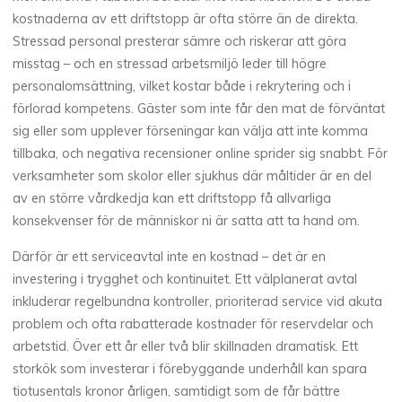
kostnaderna av ett driftstopp är ofta större än de direkta.
Stressad personal presterar sämre och riskerar att göra
misstag – och en stressad arbetsmiljö leder till högre
personalomsättning, vilket kostar både i rekrytering och i
förlorad kompetens. Gäster som inte får den mat de förväntat
sig eller som upplever förseningar kan välja att inte komma
tillbaka, och negativa recensioner online sprider sig snabbt. För
verksamheter som skolor eller sjukhus där måltider är en del
av en större vårdkedja kan ett driftstopp få allvarliga
konsekvenser för de människor ni är satta att ta hand om.
Därför är ett serviceavtal inte en kostnad – det är en
investering i trygghet och kontinuitet. Ett välplanerat avtal
inkluderar regelbundna kontroller, prioriterad service vid akuta
problem och ofta rabatterade kostnader för reservdelar och
arbetstid. Över ett år eller två blir skillnaden dramatisk. Ett
storkök som investerar i förebyggande underhåll kan spara
tiotusentals kronor årligen, samtidigt som de får bättre