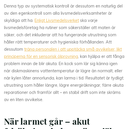
Denna typ av systematisk kontroll är dessutom en naturlig del
av den egenkontroll som alla livsmedelsverksamheter är
skyldiga att ha.
Enligt Livsmedelsverket
ska varje
livsmedelsföretag ha rutiner som säkerställer att maten är
säker, och det inkluderar att ha fungerande utrustning som
håller rätt temperaturer och hygieniska förhållanden. Att
dessutom
träna personalen i att upptäcka små avvikelser, likt
principerna för en sensorisk ölprovning
, kan hjälpa er att fånga
problem innan de blir akuta. En kock som lär sig känna igen
när diskmaskinens vattentemperatur är lägre än normalt, eller
när kylen låter annorlunda, kan larma i tid. Resultatet är tydligt:
utrustning som håller längre, lägre energiräkningar, färre akuta
reparationer och framför allt – en stabil drift som inte skräms
av en liten avvikelse.
När larmet går – akut