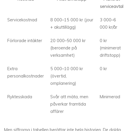
serviceavtal
Servicekostnad
8 000–15 000 kr (jour
3 000–6
+ akuttillägg)
000 kr/år
Förlorade intäkter
20 000–50 000 kr
0 kr
(beroende på
(minimerat
verksamhet)
driftstopp)
Extra
5 000–10 000 kr
0 kr
personalkostnader
(övertid,
omplanering)
Ryktesskada
Svår att mäta, men
Minimerad
påverkar framtida
affärer
Men siffrorna i tabellen berättar inte hela historien. De dolda