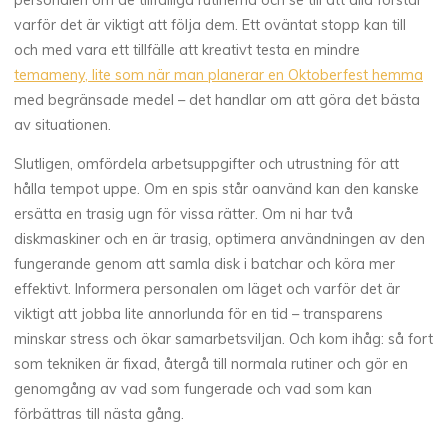
personalen om de tillfälliga rutinerna och se till att alla förstår
varför det är viktigt att följa dem. Ett oväntat stopp kan till
och med vara ett tillfälle att kreativt testa en mindre
temameny, lite som när man planerar en Oktoberfest hemma
med begränsade medel – det handlar om att göra det bästa
av situationen.
Slutligen, omfördela arbetsuppgifter och utrustning för att
hålla tempot uppe. Om en spis står oanvänd kan den kanske
ersätta en trasig ugn för vissa rätter. Om ni har två
diskmaskiner och en är trasig, optimera användningen av den
fungerande genom att samla disk i batchar och köra mer
effektivt. Informera personalen om läget och varför det är
viktigt att jobba lite annorlunda för en tid – transparens
minskar stress och ökar samarbetsviljan. Och kom ihåg: så fort
som tekniken är fixad, återgå till normala rutiner och gör en
genomgång av vad som fungerade och vad som kan
förbättras till nästa gång.