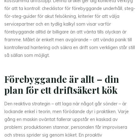
kostsamma driftstopp. Denna artikel ger dig konkreta verktyg
för att ta kontroll: checklistor för förebyggande underhåll, steg-
för-steg-guider för akut felsökning, kriterier för att välja
servicepartner och en tydlig kalkyl som visar varför
förebyggande alltid är billigare än att vänta tills olyckan är
framme. Målet är enkelt men avgörande – att vända panik till
kontrollerad hantering och säkra en drift som verkligen står still
så sällan som möjligt.
Förebyggande är allt – din
plan för ett driftsäkert kök
Den reaktiva strategin – att laga när något går sönder – är
lockande enkel i teorin, men förödande dyr i praktiken. Varje
gång en maskin oväntat fallerar uppstår en kaskad av
problem: produktionen stannar, personalen får improvisera
och stress sprider sig genom köket. En proaktiv