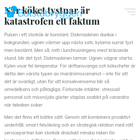
Skip
När köket tystnar är
to
katastrofen ett faktum
content
Pulsen i ett storkök är konstant. Diskmaskinen dunkar i
bakgrunden, ugnen värmer upp nästa sats, kylarna surrar tyst
men bestämt. Men så, mitt i lunchrusningens mest krävande
stund, blir det tyst. Diskmaskinen larmar. Ugnen vägrar starta.
Kylen visar fel temperatur. För driftansvariga och kökschefer är
detta den värsta typen av mardrömsscenariot – inte för att
det är ovanligt, utan för att konsekvenserna blir så
omedelbara och påtagliga. Förlorade intäkter, stressad
personal och missnöjda gäster staplas snabbt på varandra
när tekniken sviker.
Men det finns ett bättre sätt. Genom att kombinera proaktivt
underhåll, smart felsökning och en strategisk relation med rätt
servicepartner kan storkök drastiskt minska risken för