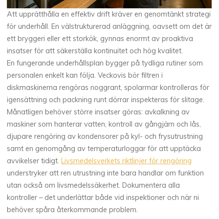
Att upprätthålla en effektiv drift kräver en genomtänkt strategi
för underhåll. En välstrukturerad anläggning, oavsett om det är
ett bryggeri eller ett storkök, gynnas enormt av proaktiva
insatser för att säkerställa kontinuitet och hög kvalitet.
En fungerande underhållsplan bygger på tydliga rutiner som
personalen enkelt kan följa. Veckovis bör filtren i
diskmaskinerna rengöras noggrant, spolarmar kontrolleras för
igensättning och packning runt dörrar inspekteras för slitage.
Månatligen behöver större insatser göras: avkalkning av
maskiner som hanterar vatten, kontroll av gångjärn och lås,
djupare rengöring av kondensorer på kyl- och frysutrustning
samt en genomgång av temperaturloggar för att upptäcka
avvikelser tidigt.
Livsmedelsverkets riktlinjer för rengöring
understryker att ren utrustning inte bara handlar om funktion
utan också om livsmedelssäkerhet. Dokumentera alla
kontroller – det underlättar både vid inspektioner och när ni
behöver spåra återkommande problem.