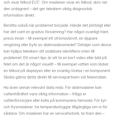
och visar felkod E15”. Om maskinen visar en felkod, skriv ner
den ordagrant – det ger teknikern viktig diagnostisk
information direkt.
Berätta också när problemet började. Hände det plötsligt eller
har det varit en gradvis försämring? Har något ovanligt hänt
precis innan – till exempel ett strömavbrott, en djupare
rengöring eller byte av diskmaskinsmedel? Detaljer som dessa
kan hjälpa teknikern att snabbare identifiera roten till
problemet. Ett smart tips är att ta en kort video eller bild på
felet om det är något visuellt – till exempel vatten som läcker,
en felkod på displayen eller en ovanlig rörelse i en komponent.
Skicka gärna detta direkt till servicepartnern vid felanmälan.
Ha även annan relevant data redo. För diskmaskiner kan
vattenhårdhet vara viktig information – fråga er
vattenförsörjare eller kolla på kommunens hemsida. För kyl-
och frysmaskiner, ha temperaturloggar tillgängliga om ni för
sådana. Om maskinen har en servicehistorik, ta fram den –