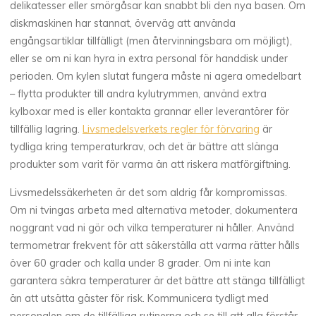
delikatesser eller smörgåsar kan snabbt bli den nya basen. Om
diskmaskinen har stannat, överväg att använda
engångsartiklar tillfälligt (men återvinningsbara om möjligt),
eller se om ni kan hyra in extra personal för handdisk under
perioden. Om kylen slutat fungera måste ni agera omedelbart
– flytta produkter till andra kylutrymmen, använd extra
kylboxar med is eller kontakta grannar eller leverantörer för
tillfällig lagring.
Livsmedelsverkets regler för förvaring
är
tydliga kring temperaturkrav, och det är bättre att slänga
produkter som varit för varma än att riskera matförgiftning.
Livsmedelssäkerheten är det som aldrig får kompromissas.
Om ni tvingas arbeta med alternativa metoder, dokumentera
noggrant vad ni gör och vilka temperaturer ni håller. Använd
termometrar frekvent för att säkerställa att varma rätter hålls
över 60 grader och kalla under 8 grader. Om ni inte kan
garantera säkra temperaturer är det bättre att stänga tillfälligt
än att utsätta gäster för risk. Kommunicera tydligt med