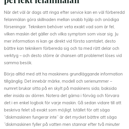
När det väl är dags att ringa efter service kan en väl förberedd
felanmälan göra skillnaden mellan snabb hjälp och onödiga
förseningar. Teknikern behöver veta exakt vad som är fel,
vilken maskin det gäller och vilka symptom som visar sig. Ju
mer information ni kan ge direkt vid första samtalet, desto
bättre kan teknikern förbereda sig och ta med rätt delar och
verktyg – och desto större är chansen att problemet löses vid
samma besök.
Börja alltid med att ha maskinens grundläggande information
tillgänglig. Det innebär märke, modell och serienummer –
numret brukar sitta på en skylt på maskinens sida, baksida
eller insida av dörren. Notera det gärna i förväg och förvara
det i en enkel logbok för varje maskin. Gå sedan vidare till att
beskriva felet så exakt som möjligt. Istället för att säga
”diskmaskinen fungerar inte” är det mycket bättre att säga
”diskmaskinen fyller på vatten men stannar efter två minuter