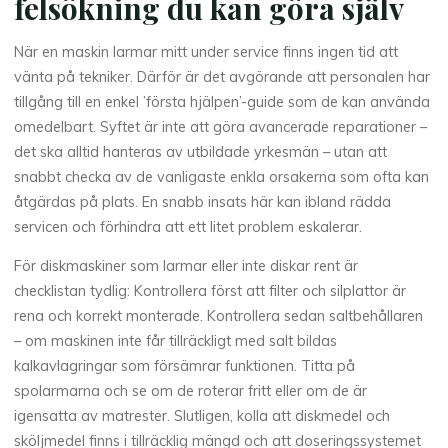
felsökning du kan göra själv
När en maskin larmar mitt under service finns ingen tid att
vänta på tekniker. Därför är det avgörande att personalen har
tillgång till en enkel ’första hjälpen’-guide som de kan använda
omedelbart. Syftet är inte att göra avancerade reparationer –
det ska alltid hanteras av utbildade yrkesmän – utan att
snabbt checka av de vanligaste enkla orsakerna som ofta kan
åtgärdas på plats. En snabb insats här kan ibland rädda
servicen och förhindra att ett litet problem eskalerar.
För diskmaskiner som larmar eller inte diskar rent är
checklistan tydlig: Kontrollera först att filter och silplattor är
rena och korrekt monterade. Kontrollera sedan saltbehållaren
– om maskinen inte får tillräckligt med salt bildas
kalkavlagringar som försämrar funktionen. Titta på
spolarmarna och se om de roterar fritt eller om de är
igensatta av matrester. Slutligen, kolla att diskmedel och
sköljmedel finns i tillräcklig mängd och att doseringssystemet